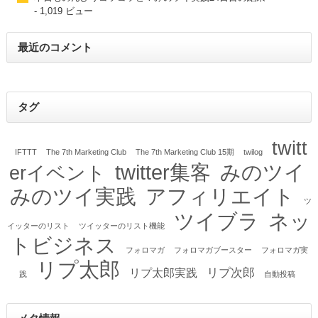
- 1,019 ビュー
最近のコメント
タグ
twitt
IFTTT
The 7th Marketing Club
The 7th Marketing Club 15期
twilog
twitter集客
みのツイ
erイベント
みのツイ実践
アフィリエイト
ツ
ツイブラ
ネッ
イッターのリスト
ツイッターのリスト機能
トビジネス
フォロマガ
フォロマガブースター
フォロマガ実
リプ太郎
リプ次郎
リプ太郎実践
践
自動投稿