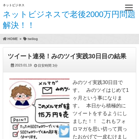
ネットビジネス
ネットビジネスで老後2000万円問題
解決！！
HOME
»
twilog
ツイート連発！みのツイ実践30日目の結果
2023.01.19
目安時間
3分
みのツイ実践30日目で
す。 みのツイはじめて1
ヶ月という事になりま
す。 本日から積極的に
ツイートをするようにし
ました！！ これもフォ
ロマガを思い切って買っ
たおかげで一皮むけまし