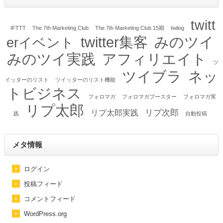
twitt
IFTTT
The 7th Marketing Club
The 7th Marketing Club 15期
twilog
twitter集客
みのツイ
erイベント
みのツイ実践
アフィリエイト
ツ
ツイブラ
ネッ
イッターのリスト
ツイッターのリスト機能
トビジネス
フォロマガ
フォロマガブースター
フォロマガ実
リプ太郎
リプ次郎
リプ太郎実践
践
自動投稿
メタ情報
ログイン
投稿フィード
コメントフィード
WordPress.org