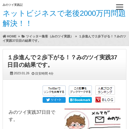
みのツイ実践記
ネットビジネスで老後2000万円問題
解決！！
HOME
»
ツイッター集客（みのツイ実践）
»
１歩進んで２歩下がる！？みのツ
イ実践37日目の結果です。
１歩進んで２歩下がる！？みのツイ実践37
日目の結果です。
2023.01.26
目安時間
4分
みのツイ実践37日目で
す。