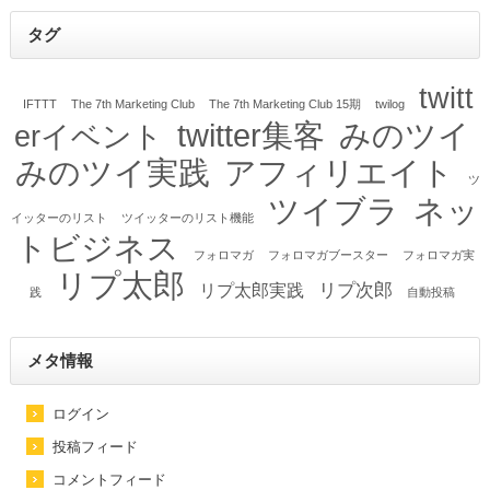
タグ
twitt
IFTTT
The 7th Marketing Club
The 7th Marketing Club 15期
twilog
twitter集客
みのツイ
erイベント
みのツイ実践
アフィリエイト
ツ
ツイブラ
ネッ
イッターのリスト
ツイッターのリスト機能
トビジネス
フォロマガ
フォロマガブースター
フォロマガ実
リプ太郎
リプ次郎
リプ太郎実践
践
自動投稿
メタ情報
ログイン
投稿フィード
コメントフィード