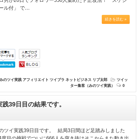
ロ男が20日でフォロワー550人集めたド正攻法！ スケジ
ール付」 で…
続きを読む »
みのツイ実践
アフィリエイト
ツイブラ
ネットビジネス
リプ太郎
ツイッ
ター集客（みのツイ実践）
0
実践39日目の結果です。
のツイ実践39日目です。 結局3日間ほど足踏みしました
4度目の挑戦でついに666人を突き抜けそこからまた動き出