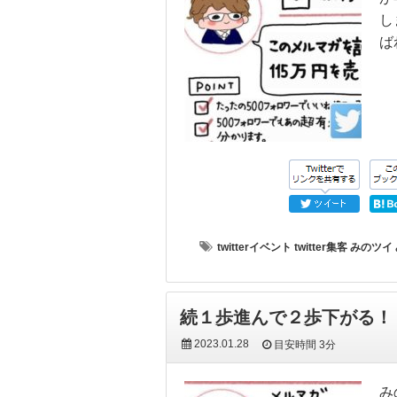
し
ば
twitterイベント
twitter集客
みのツイ
続１歩進んで２歩下がる！
2023.01.28
目安時間
3分
み