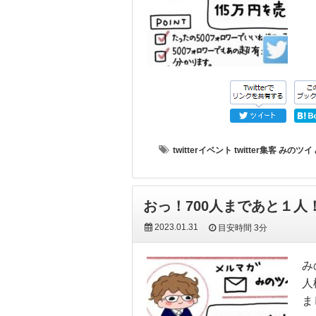
twitterイベント
twitter集客
みのツイ
おっ！700人まであと１人
2023.01.31
目安時間
3分
み
人
ま