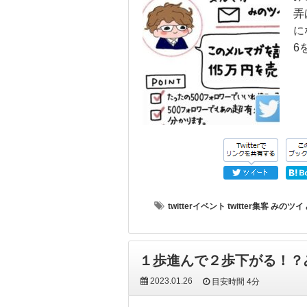
弄
に
6
twitterイベント
twitter集客
みのツイ
１歩進んで２歩下がる！？
2023.01.26
目安時間
4分