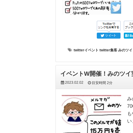
twitterイベント
twitter集客
みのツイ
イベントW開催！みのツイ
2023.02.02
目安時間
2分
み
7
も
い