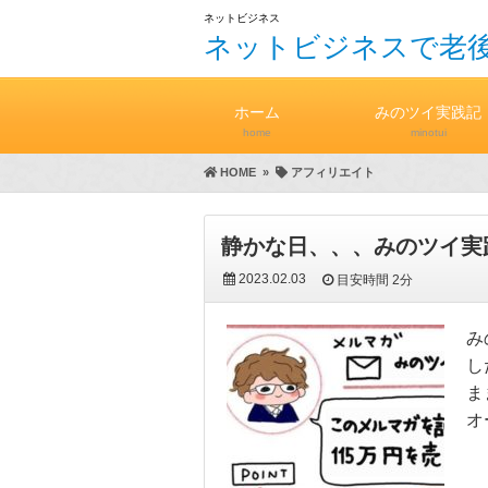
ネットビジネス
ネットビジネスで老後
ホーム
みのツイ実践記
home
minotui
HOME
»
アフィリエイト
静かな日、、、みのツイ実
2023.02.03
目安時間
2分
み
し
ま
オ