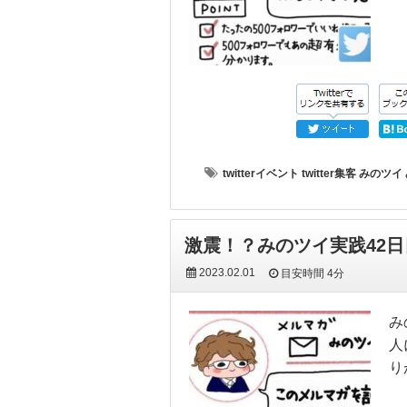
twitterイベント
twitter集客
みのツイ
激震！？みのツイ実践42
2023.02.01
目安時間
4分
み
人
り