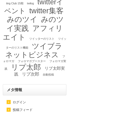
twitterイ
ting Club 15期
twilog
twitter集客
ベント
みのツイ
みのツ
イ実践
アフィリ
エイト
ツイッターのリスト
ツイッ
ツイブラ
ターのリスト機能
ネットビジネス
フ
ォロマガ
フォロマガブースター
フォロマガ実
リプ太郎
リプ太郎実
践
リプ次郎
践
自動投稿
メタ情報
ログイン
投稿フィード