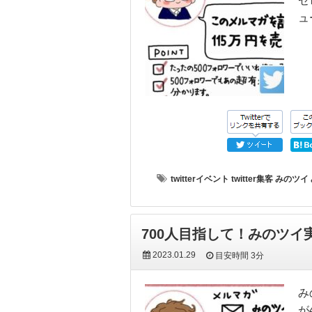
ゼ
ュ
twitterイベント
twitter集客
みのツイ
700人目指して！みのツイ
2023.01.29
目安時間
3分
み
が